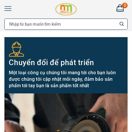
0
Kim
Khí
Nhật
Minh
Hà
Nam:
Bán
buôn
Đại
lý
Chuyển đổi để phát triển
Cung
cấp
cho
Một loại công cụ chúng tôi mang tới cho bạn luôn
công
được chúng tôi cập nhật mỗi ngày, đảm bảo sản
trình
-
phẩm tới tay bạn là sản phẩm tốt nhất
Bán
lẻ