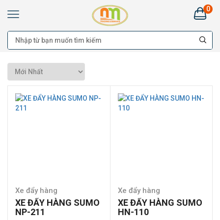
0
Kim
Khí
Nhật
Minh
Hà
Nam:
Bán
buôn
Đại
lý
Cung
cấp
cho
công
trình
-
Bán
lẻ
Xe đẩy hàng
Xe đẩy hàng
XE ĐẨY HÀNG SUMO
XE ĐẨY HÀNG SUMO
NP-211
HN-110