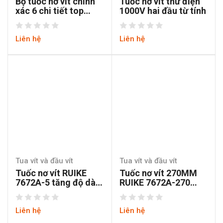
Bộ tuốc nơ vít chính
Tuốc nơ vít thử điện
xác 6 chi tiết top
1000V hai đầu từ tính
TPD-30007
Liên hệ
Liên hệ
Tua vít và đầu vít
Tua vít và đầu vít
Tuốc nơ vít RUIKE
Tuốc nơ vít 270MM
7672A-5 tăng độ dài,
RUIKE 7672A-270
cán tăng lực thép
thép CRV cán tăng
CRV
lực
Liên hệ
Liên hệ