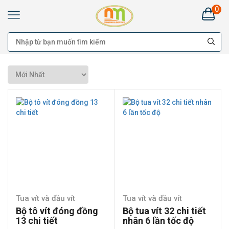
0
Kim
Khí
Nhật
Minh
Hà
Nam:
Bán
buôn
Đại
lý
Cung
cấp
cho
công
trình
-
Bán
lẻ
Tua vít và đầu vít
Tua vít và đầu vít
Bộ tô vít đóng đồng
Bộ tua vít 32 chi tiết
13 chi tiết
nhân 6 lần tốc độ