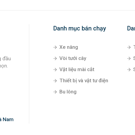
Danh mục bán chạy
Da
Xe nâng
Vòi tưới cây
g đầu
họn.
Vật liệu mài cắt
Thiết bị và vật tư điện
Bu lông
Hà Nam