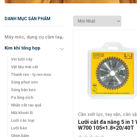
DANH MỤC SẢN PHẨM
Máy móc, dụng cụ cầm tay
Kim khí tổng hợp
Vòi tưới cây
Vật liệu mài cắt
Thanh ren - ty ren inox
Súng phun sơn
Súng bắn keo
Pa lăng xích
Nhẵn cắt rau quả
Mũi khoét lỗ
Cần xiết lực, tay vặn, cần vặ
Lưới các loại
Lưỡi cắt đa năng 5 in 1
W700 105×1.8×20/40T
Lưỡi bào
Ghim bấm