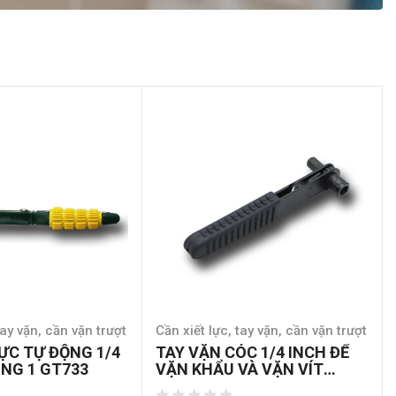
tay vặn, cần vặn trượt
Cần xiết lực, tay vặn, cần vặn trượt
LỰC TỰ ĐỘNG 1/4
TAY VẶN CÓC 1/4 INCH ĐỂ
ONG 1 GT733
VẶN KHẨU VÀ VẶN VÍT
GT732