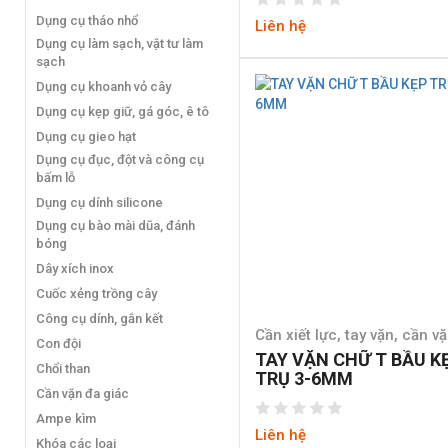
Dụng cụ tháo nhổ
Liên hệ
Dụng cụ làm sạch, vật tư làm
sạch
Dụng cụ khoanh vỏ cây
Dụng cụ kẹp giữ, gá góc, ê tô
Dụng cụ gieo hạt
Dụng cụ đục, đột và công cụ
bấm lỗ
Dụng cụ dính silicone
Dụng cụ bào mài dũa, đánh
bóng
Dây xích inox
Cuốc xẻng trồng cây
Công cụ dính, gắn kết
Cần xiết lực, tay vặn, cần vặ
Con đội
TAY VẶN CHỮ T BẦU K
Chổi than
TRỤ 3-6MM
Cần vặn đa giác
Ampe kìm
Liên hệ
Khóa các loại