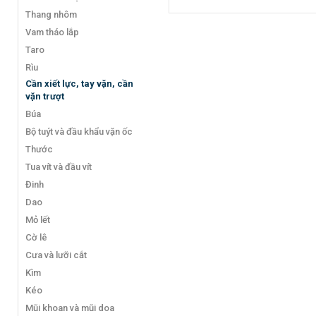
Thang nhôm
Vam tháo lắp
Taro
Rìu
Cần xiết lực, tay vặn, cần
vặn trượt
Búa
Bộ tuýt và đầu khẩu vặn ốc
Thước
Tua vít và đầu vít
Đinh
Dao
Mỏ lết
Cờ lê
Cưa và lưỡi cắt
Kìm
Kéo
Mũi khoan và mũi doa