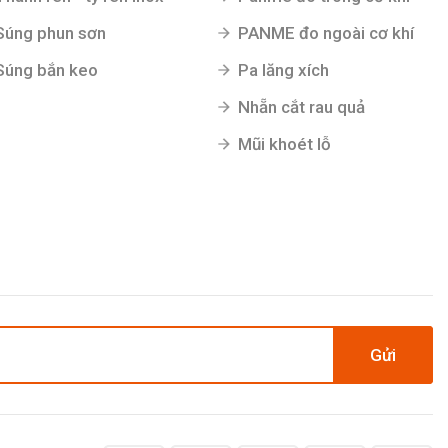
Súng phun sơn
PANME đo ngoài cơ khí
Súng bắn keo
Pa lăng xích
Nhẵn cắt rau quả
Mũi khoét lỗ
Gửi