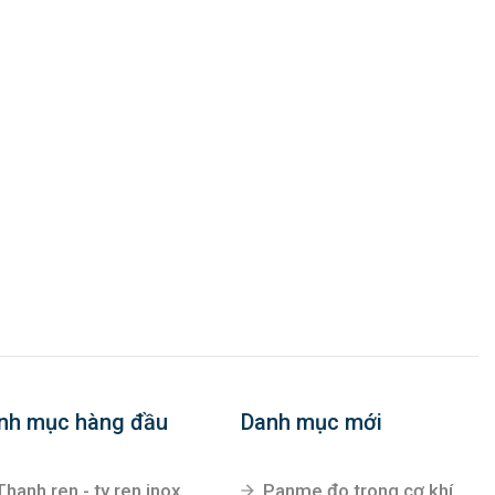
nh mục hàng đầu
Danh mục mới
Thanh ren - ty ren inox
Panme đo trong cơ khí