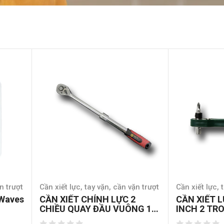
n trượt
Cần xiết lực, tay vặn, cần vặn trượt
Cần xiết lực, 
 Waves
CẦN XIẾT CHỈNH LỰC 2
CẦN XIẾT 
CHIỀU QUAY ĐẦU VUÔNG 1/2
INCH 2 TR
INCH