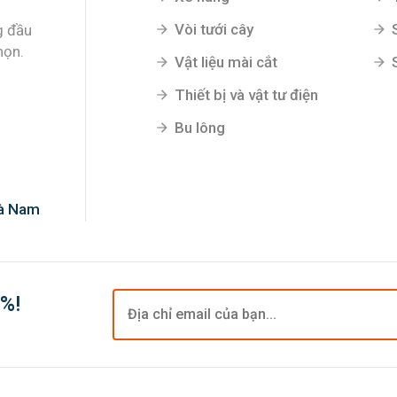
Vòi tưới cây
g đầu
họn.
Vật liệu mài cắt
Thiết bị và vật tư điện
Bu lông
Hà Nam
0%!