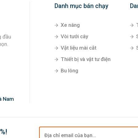
Danh mục bán chạy
Da
Xe nâng
Vòi tưới cây
g đầu
họn.
Vật liệu mài cắt
Thiết bị và vật tư điện
Bu lông
Hà Nam
0%!