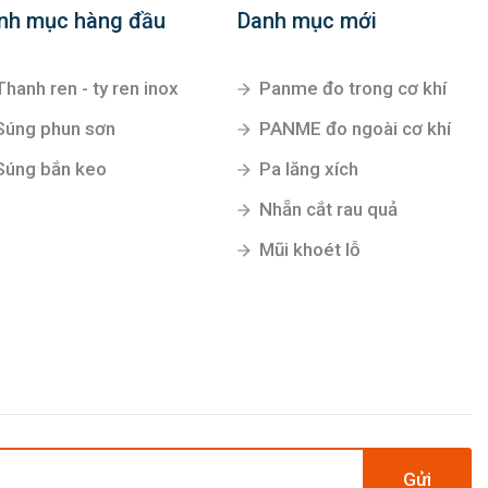
nh mục hàng đầu
Danh mục mới
Thanh ren - ty ren inox
Panme đo trong cơ khí
Súng phun sơn
PANME đo ngoài cơ khí
Súng bắn keo
Pa lăng xích
Nhẵn cắt rau quả
Mũi khoét lỗ
Gửi