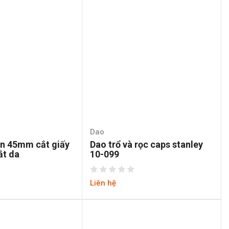
Dao
òn 45mm cắt giấy
Dao trổ và rọc caps stanley
ắt da
10-099
Liên hệ