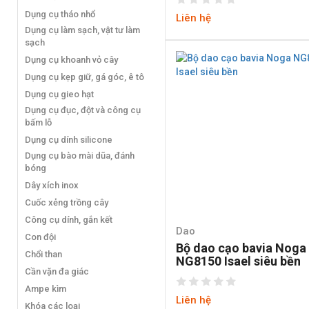
Dụng cụ tháo nhổ
Liên hệ
Dụng cụ làm sạch, vật tư làm
sạch
Dụng cụ khoanh vỏ cây
Dụng cụ kẹp giữ, gá góc, ê tô
Dụng cụ gieo hạt
Dụng cụ đục, đột và công cụ
bấm lỗ
Dụng cụ dính silicone
Dụng cụ bào mài dũa, đánh
bóng
Dây xích inox
Cuốc xẻng trồng cây
Công cụ dính, gắn kết
Dao
Con đội
Bộ dao cạo bavia Noga
Chổi than
NG8150 Isael siêu bền
Cần vặn đa giác
Ampe kìm
Liên hệ
Khóa các loại