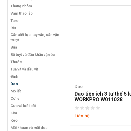
Thang nhôm
Vam tháo lắp
Taro
Rìu
Cần xiết lực, tay vặn, cần vặn
trượt
Búa
Bộ tuýt và đầu khẩu vặn ốc
Thước
Tua vít và đầu vít
Đinh
Dao
Dao
Mỏ lết
Dao tiện ích 3 tư thế 5 l
Cờ lê
WORKPRO W011028
Cưa và lưỡi cắt
Kìm
Liên hệ
Kéo
Mũi khoan và mũi doa