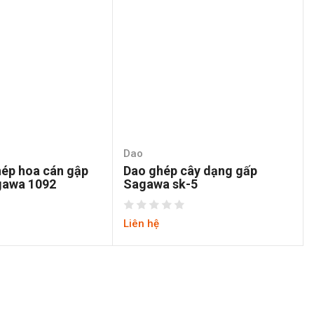
Dao
hép hoa cán gập
Dao ghép cây dạng gấp
awa 1092
Sagawa sk-5
Liên hệ