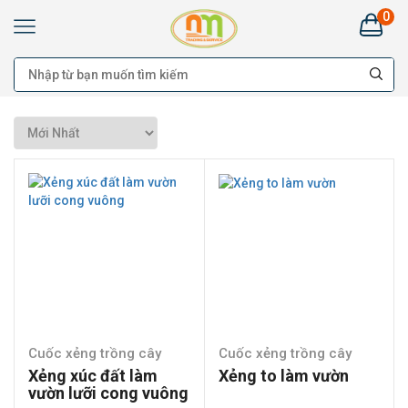
0
Kim
Khí
Nhật
Minh
Hà
Nam:
Bán
buôn
Đại
lý
Cung
cấp
cho
công
trình
-
Bán
lẻ
Cuốc xẻng trồng cây
Cuốc xẻng trồng cây
Xẻng xúc đất làm
Xẻng to làm vườn
vườn lưỡi cong vuông