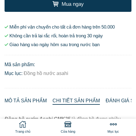
Mua ngay
Miễn phí vận chuyển cho tất cả đơn hàng trên 50.000
Không cần trả lại rắc rối, hoàn trả trong 30 ngày
Giao hàng vào ngày hôm sau trong nước bạn
Mã sản phẩm:
Mục lục:
Đồng hồ nước asahi
MÔ TẢ SẢN PHẨM
CHI TIẾT SẢN PHẨM
ĐÁNH GIÁ SẢ
Đồng hồ nước Asahi GMK25
là đồng hồ được nhiều
người tin dùng và sử dụng bởi tiêu chuẩn áp dụng: ISO
Trang chủ
Cửa hàng
Mục lục
4064-1, 1993, cấp B (Tiêu chuẩn Việt Nam ĐLVN 17-1998)