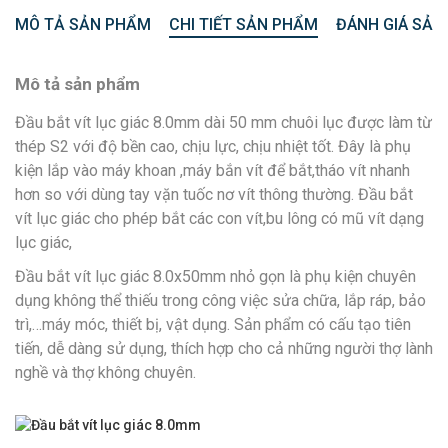
MÔ TẢ SẢN PHẨM
CHI TIẾT SẢN PHẨM
ĐÁNH GIÁ SẢN
Mô tả sản phẩm
Đầu bắt vít lục giác 8.0mm dài 50 mm chuôi lục được làm từ
thép S2 với độ bền cao, chịu lực, chịu nhiệt tốt. Đây là phụ
kiện lắp vào máy khoan ,máy bắn vít để bắt,tháo vít nhanh
hơn so với dùng tay vặn tuốc nơ vít thông thường. Đầu bắt
vít lục giác cho phép bắt các con vít,bu lông có mũ vít dạng
lục giác,
Đầu bắt vít lục giác 8.0x50mm nhỏ gọn là phụ kiện chuyên
dụng không thể thiếu trong công việc sửa chữa, lắp ráp, bảo
trì,…máy móc, thiết bị, vật dụng. Sản phẩm có cấu tạo tiên
tiến, dễ dàng sử dụng, thích hợp cho cả những người thợ lành
nghề và thợ không chuyên.