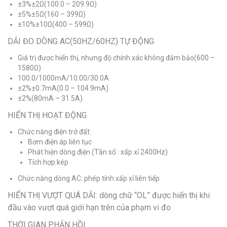
±3%±2Ω(100.0 – 209.9Ω)
±5%±5Ω(160 – 399Ω)
±10%±10Ω(400 – 599Ω)
DẢI ĐO DÒNG AC(50HZ/60HZ) TỰ ĐỘNG
Giá trị được hiển thị, nhưng độ chính xác không đảm bảo(600 –
1580Ω)
100.0/1000mA/10.00/30.0A
±2%±0.7mA(0.0 – 104.9mA)
±2%(80mA – 31.5A)
HIỂN THỊ HOẠT ĐỘNG
Chức năng điện trở đất:
Bơm điện áp liên tục
Phát hiện dòng điện (Tần số : xấp xỉ 2400Hz)
Tích hợp kép
Chức năng dòng AC: phép tính xấp xỉ liên tiếp
HIỂN THỊ VƯỢT QUÁ DẢI: dòng chữ “OL” được hiển thị khi
đầu vào vượt quá giới hạn trên của phạm vi đo
THỜI GIAN PHẢN HỒI