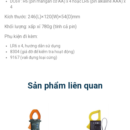
DC6V : R6 (pin mangan cỡ AA) x 4 hoặc LR6 (pin alkaline AAA) x
4
Kích thước: 246(L)×120(W)×54(D)mm
Khối lượng: xấp xỉ 780g (tính cả pin)
Phụ kiện đi kèm:
LR6 x 4, hướng dẫn sử dụng
8304 (giá đỡ để kiểm tra hoạt động)
9167 (vali đựng loại cứng)
Sản phẩm liên quan