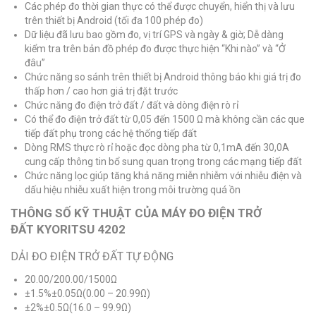
Các phép đo thời gian thực có thể được chuyển, hiển thị và lưu
trên thiết bị Android (tối đa 100 phép đo)
Dữ liệu đã lưu bao gồm đo, vị trí GPS và ngày & giờ; Dễ dàng
kiểm tra trên bản đồ phép đo được thực hiện “Khi nào” và “Ở
đâu”
Chức năng so sánh trên thiết bị Android thông báo khi giá trị đo
thấp hơn / cao hơn giá trị đặt trước
Chức năng đo điện trở đất / đất và dòng điện rò rỉ
Có thể đo điện trở đất từ ​​0,05 đến 1500 Ω mà không cần các que
tiếp đất phụ trong các hệ thống tiếp đất
Dòng RMS thực rò rỉ hoặc đọc dòng pha từ 0,1mA đến 30,0A
cung cấp thông tin bổ sung quan trọng trong các mạng tiếp đất
Chức năng lọc giúp tăng khả năng miễn nhiễm với nhiễu điện và
dấu hiệu nhiễu xuất hiện trong môi trường quá ồn
THÔNG SỐ KỸ THUẬT CỦA MÁY ĐO ĐIỆN TRỞ
ĐẤT KYORITSU 4202
DẢI ĐO ĐIỆN TRỞ ĐẤT TỰ ĐỘNG
20.00/200.00/1500Ω
±1.5%±0.05Ω(0.00 – 20.99Ω)
±2%±0.5Ω(16.0 – 99.9Ω)