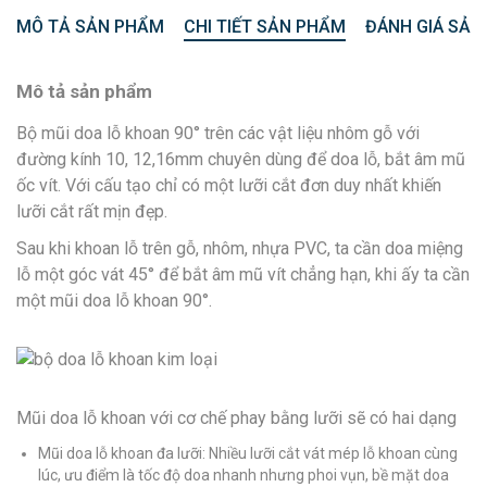
MÔ TẢ SẢN PHẨM
CHI TIẾT SẢN PHẨM
ĐÁNH GIÁ SẢN
Mô tả sản phẩm
Bộ mũi doa lỗ khoan 90° trên các vật liệu nhôm gỗ với
đường kính 10, 12,16mm chuyên dùng để doa lỗ, bắt âm mũ
ốc vít. Với cấu tạo chỉ có một lưỡi cắt đơn duy nhất khiến
lưỡi cắt rất mịn đẹp.
Sau khi khoan lỗ trên gỗ, nhôm, nhựa PVC, ta cần doa miệng
lỗ một góc vát 45° để bắt âm mũ vít chẳng hạn, khi ấy ta cần
một mũi doa lỗ khoan 90°.
Mũi doa lỗ khoan với cơ chế phay bằng lưỡi sẽ có hai dạng
Mũi doa lỗ khoan đa lưỡi: Nhiều lưỡi cắt vát mép lỗ khoan cùng
lúc, ưu điểm là tốc độ doa nhanh nhưng phoi vụn, bề mặt doa