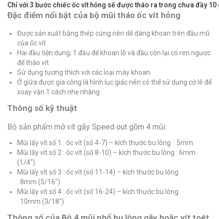
Chỉ với 3 bước chiếc ốc vít hỏng sẽ được tháo ra trong chưa đầy 10
Đặc điểm nổi bật của bộ mũi tháo ốc vít hỏng
Được sản xuất bằng thép cứng nên dễ dàng khoan trên đầu mũ
của ốc vít
Hai đầu tiện dụng; 1 đầu để khoan lỗ và đầu còn lại có ren ngược
để tháo vít
Sử dụng tương thích với các loại máy khoan.
Ở giữa được gia công là hình lục giác nên có thể sử dụng cờ lê để
xoay vặn 1 cách nhẹ nhàng
Thông số kỹ thuật
Bộ sản phẩm mở vít gẫy Speed out gồm 4 mũi:
Mũi lấy vít số 1 : ốc vít (số 4-7) – kích thước bu lông : 5mm
Mũi lấy vít số 2 : ốc vít (số 8-10) – kích thước bu lông : 6mm
(1/4″)
Mũi lấy vít số 3 : ốc vít (số 11-14) – kích thước bu lông
: 8mm (5/16″)
Mũi lấy vít số 4 : ốc vít (số 16-24) – kích thước bu lông
: 10mm (3/18″)
Thông số của Bộ 4 mũi nhổ bu lông gãy hoặc vít toét