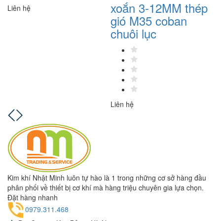
xoắn 3-12MM thép
x
Liên hệ
gió M35 coban
g
chuôi lục
c
Liên hệ
Li
Kim khí Nhật Minh luôn tự hào là 1 trong những cơ sở hàng đầu
phân phối về thiết bị cơ khí mà hàng triệu chuyên gia lựa chọn.
Đặt hàng nhanh
0979.311.468