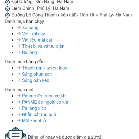
Đại Cương- Kim Bảng- Hà Nam
Liêm Chính- Phủ Lý- Hà Nam
Đường Lê Công Thanh ( kéo dài)- Tiên Tân- Phủ Lý- Hà Nam
Danh mục bán chạy
Xe nâng
Vòi tưới cây
Vật liệu mài cắt
Thiết bị và vật tư điện
Bu lông
Danh mục hàng đầu
Thanh ren - ty ren inox
Súng phun sơn
Súng bắn keo
Danh mục mới
Panme đo trong cơ khí
PANME đo ngoài cơ khí
Pa lăng xích
Nhẵn cắt rau quả
Mũi khoét lỗ
Đăng ký ngay và được giảm giá 20%!