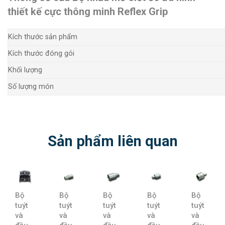
thiết kế cực thông minh Reflex Grip
Kích thước sản phẩm
Kích thước đóng gói
Khối lượng
Số lượng món
Sản phẩm liên quan
Bộ
Bộ
Bộ
Bộ
Bộ
tuýt
tuýt
tuýt
tuýt
tuýt
và
và
và
và
và