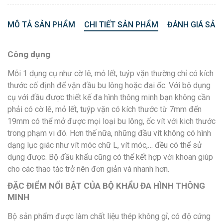
MÔ TẢ SẢN PHẨM
CHI TIẾT SẢN PHẨM
ĐÁNH GIÁ SẢN
Công dụng
Mỗi 1 dụng cụ như cờ lê, mỏ lết, tuýp vặn thường chỉ có kích
thước cố định để vặn đầu bu lông hoặc đai ốc. Với bộ dụng
cụ với đầu được thiết kế đa hình thông minh bạn không cần
phải có cờ lê, mỏ lết, tuýp vặn có kích thước từ 7mm đến
19mm có thể mở được mọi loại bu lông, ốc vít với kich thước
trong phạm vi đó. Hơn thế nữa, những đầu vít không có hình
dạng lục giác như vít móc chữ L, vít móc,… đều có thể sử
dụng được. Bộ đầu khẩu cũng có thể kết hợp với khoan giúp
cho các thao tác trở nên đơn giản và nhanh hơn.
ĐẶC ĐIỂM NỔI BẬT CỦA BỘ KHẨU ĐA HÌNH THÔNG
MINH
Bộ sản phẩm được làm chất liệu thép không gỉ, có độ cứng