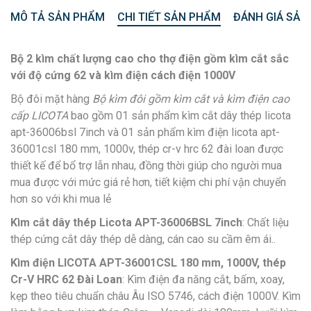
MÔ TẢ SẢN PHẨM
CHI TIẾT SẢN PHẨM
ĐÁNH GIÁ SẢN
Bộ 2 kìm chất lượng cao cho thợ điện gồm kìm cắt sắc
với độ cứng 62 và kìm điện cách điện 1000V
Bộ đôi mặt hàng
Bộ kìm đôi gồm kìm cắt và kìm điện cao
cấp LICOTA
bao gồm 01 sản phẩm kìm cắt dây thép licota
apt-36006bsl 7inch và 01 sản phẩm kìm điện licota apt-
36001csl 180 mm, 1000v, thép cr-v hrc 62 đài loan được
thiết kế để bổ trợ lẫn nhau, đồng thời giúp cho người mua
mua được với mức giá rẻ hơn, tiết kiệm chi phí vận chuyển
hơn so với khi mua lẻ
Kìm cắt dây thép Licota APT-36006BSL 7inch
: Chất liệu
thép cứng cắt dây thép dễ dàng, cán cao su cầm êm ái..
Kìm điện LICOTA APT-36001CSL 180 mm, 1000V, thép
Cr-V HRC 62 Đài Loan
: Kìm điện đa năng cắt, bấm, xoay,
kẹp theo tiêu chuẩn châu Âu ISO 5746, cách điện 1000V. Kìm