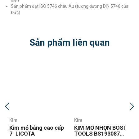
Sản phẩm đạt ISO 5746 châu Âu (tương đương DIN 5746 của
Đức)
Sản phẩm liên quan
Kìm
Kìm
p
KÌM MỎ NHỌN BOSI
Kìm mỏ nhọn Fujiya
TOOLS BS193087
350-200