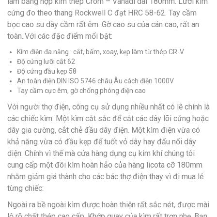
làm bằng hợp kim thép Crôm – Vanadi dài 180mm. Lưỡi kìm
cứng đo theo thang Rockwell C đạt HRC 58-62. Tay cầm
bọc cao su dày cầm rất êm. Gờ cao su của cán cao, rất an
toàn..Với các đặc điểm mổi bật:
Kìm điện đa năng : cắt, bấm, xoay, kẹp làm từ thép CR-V
Độ cứng lưỡi cắt 62
Độ cứng đầu kẹp 58
An toàn điện DIN ISO 5746 châu Âu cách điện 1000V
Tay cầm cực êm, gờ chống phóng điện cao
Với người thợ điện, công cụ sử dụng nhiều nhất có lẽ chính là
các chiếc kìm. Một kìm cắt sắc để cắt các dây lõi cứng hoặc
dây gia cường, cắt chẻ đầu dây điện. Một kìm điện vừa có
khả năng vừa có đầu kẹp để tuốt vỏ dây hay đấu nối dây
diện. Chính vì thế mà cửa hàng dụng cụ kim khí chúng tôi
cung cấp một đôi kìm hoàn hảo của hãng licota cỡ 180mm
nhằm giảm giá thành cho các bác thợ điện thay vì đi mua lẻ
từng chiếc:
Ngoài ra bề ngoài kìm được hoàn thiện rất sắc nét, được mài
lộ rõ chất thép cao cấp. Khớp quay của kìm rất trơn nhẹ. Bạn