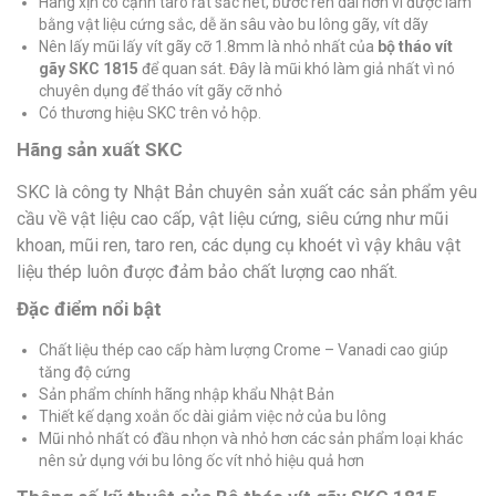
Hàng xịn có cạnh taro rất sắc nét, bước ren dài hơn vì được làm
bằng vật liệu cứng sắc, dễ ăn sâu vào bu lông gãy, vít dãy
Nên lấy mũi lấy vít gãy cỡ 1.8mm là nhỏ nhất của
bộ tháo vít
gãy SKC 1815
để quan sát. Đây là mũi khó làm giả nhất vì nó
chuyên dụng để tháo vít gãy cỡ nhỏ
Có thương hiệu SKC trên vỏ hộp.
Hãng sản xuất SKC
SKC là công ty Nhật Bản chuyên sản xuất các sản phẩm yêu
cầu về vật liệu cao cấp, vật liệu cứng, siêu cứng như mũi
khoan, mũi ren, taro ren, các dụng cụ khoét vì vậy khâu vật
liệu thép luôn được đảm bảo chất lượng cao nhất.
Đặc điểm nổi bật
Chất liệu thép cao cấp hàm lượng Crome – Vanadi cao giúp
tăng độ cứng
Sản phẩm chính hãng nhập khẩu Nhật Bản
Thiết kế dạng xoắn ốc dài giảm việc nở của bu lông
Mũi nhỏ nhất có đầu nhọn và nhỏ hơn các sản phẩm loại khác
nên sử dụng với bu lông ốc vít nhỏ hiệu quả hơn