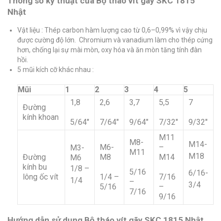
Thông số kỹ thuật của Bộ tháo vít gãy SKC 1815
Nhật
Vật liệu : Thép carbon hàm lượng cao từ 0,6–0,99% vì vậy chịu
được cường độ lớn. Chromium và vanadium làm cho thép cứng
hơn, chống lại sự mài mòn, oxy hóa và ăn mòn tăng tính đàn
hồi.
5 mũi kích cỡ khác nhau :
Mũi
1
2
3
4
5
1,8
2,6
3,7
5,5
7
Đường
kính khoan
5/64″
7/64″
9/64″
7/32″
9/32″
M11
M8-
M14-
M6-
–
M3-
M11
M18
Đường
M8
M14
M6
kính bu
1/8 –
5/16
6/16-
lông ốc vít
1/4 –
7/16
1/4
–
3/4
5/16
–
7/16
9/16
Hướng dẫn sử dụng Bộ tháo vít gãy SKC 1815 Nhật