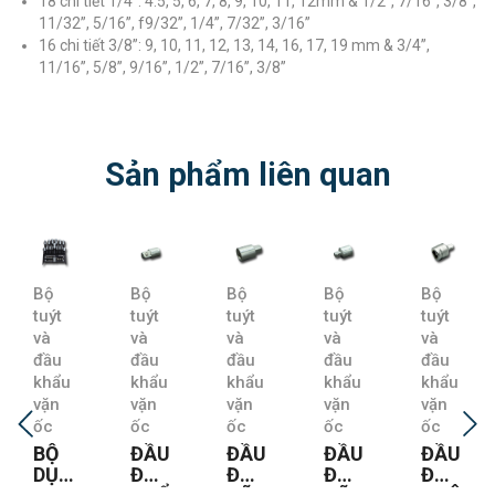
18 chi tiết 1/4”: 4.5, 5, 6, 7, 8, 9, 10, 11, 12mm & 1/2”, 7/16”, 3/8”,
11/32”, 5/16”, f9/32”, 1/4”, 7/32”, 3/16”
16 chi tiết 3/8”: 9, 10, 11, 12, 13, 14, 16, 17, 19 mm & 3/4”,
11/16”, 5/8”, 9/16”, 1/2”, 7/16”, 3/8”
Sản phẩm liên quan
Bộ
Bộ
Bộ
Bộ
Bộ
tuýt
tuýt
tuýt
tuýt
tuýt
và
và
và
và
và
đầu
đầu
đầu
đầu
đầu
khẩu
khẩu
khẩu
khẩu
khẩu
vặn
vặn
vặn
vặn
vặn
ốc
ốc
ốc
ốc
ốc
ĐẦU
ĐẦU
ĐẦU
ĐẦU
ĐẦU
ĐỔI
ĐỔI
ĐỔI
ĐỔI
ĐỔI