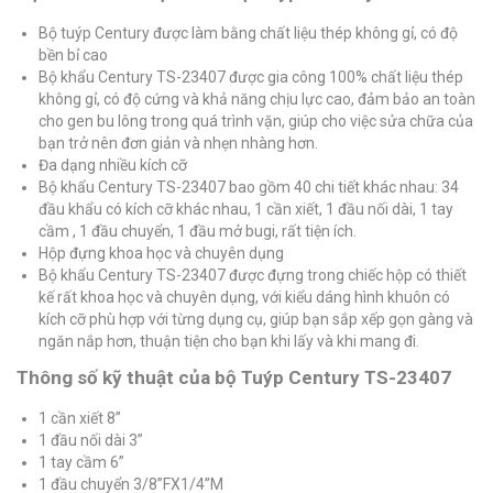
Bộ tuýp Century được làm bằng chất liệu thép không gỉ, có độ
bền bỉ cao
Bộ khẩu Century TS-23407 được gia công 100% chất liệu thép
không gỉ, có độ cứng và khả năng chịu lực cao, đảm bảo an toàn
cho gen bu lông trong quá trình vặn, giúp cho việc sửa chữa của
bạn trở nên đơn giản và nhẹn nhàng hơn.
Đa dạng nhiều kích cỡ
Bộ khẩu Century TS-23407 bao gồm 40 chi tiết khác nhau: 34
đầu khẩu có kích cỡ khác nhau, 1 cần xiết, 1 đầu nối dài, 1 tay
cầm , 1 đầu chuyển, 1 đầu mở bugi, rất tiện ích.
Hộp đựng khoa học và chuyên dụng
Bộ khẩu Century TS-23407 được đựng trong chiếc hộp có thiết
kế rất khoa học và chuyên dụng, với kiểu dáng hình khuôn có
kích cỡ phù hợp với từng dụng cụ, giúp bạn sắp xếp gọn gàng và
ngăn nắp hơn, thuận tiện cho bạn khi lấy và khi mang đi.
Thông số kỹ thuật của bộ Tuýp Century TS-23407
1 cần xiết 8”
1 đầu nối dài 3”
1 tay cầm 6”
1 đầu chuyển 3/8”FX1/4”M