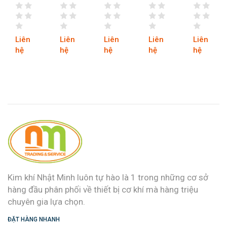
KHẨU
CỠ
CỠ
CHÂN
CHÂN
VẶN
KHẨU
KHẨU
KHẨU
KHẨU
HỆ
TỪ
HỆ
VẶN
VẶN
INCH
1/2”
INCH
HỆ
HỆ
TỪ
RA
TỪ
INCH
INCH
Liên
Liên
Liên
Liên
Liên
1/4”
3/8”
3/8”
TỪ
TỪ
hệ
hệ
hệ
hệ
hệ
RA
RA
3/4”
1/2”
ERPROOF
3/8”
1/4”
RA
RA
1/2”
3/4”
Kim khí Nhật Minh luôn tự hào là 1 trong những cơ sở
hàng đầu phân phối về thiết bị cơ khí mà hàng triệu
chuyên gia lựa chọn.
ĐẶT HÀNG NHANH