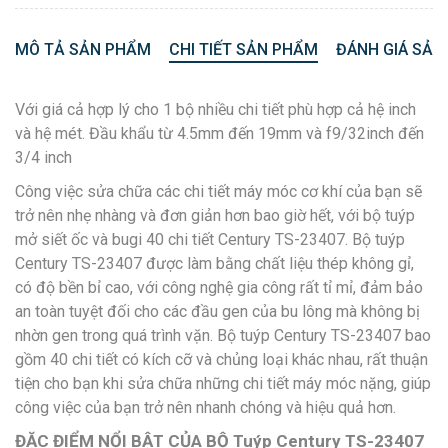
MÔ TẢ SẢN PHẨM
CHI TIẾT SẢN PHẨM
ĐÁNH GIÁ SẢN
Với giá cả hợp lý cho 1 bộ nhiều chi tiết phù hợp cả hệ inch
và hệ mét. Đầu khẩu từ 4.5mm đến 19mm và f9/32inch đến
3/4 inch
Công việc sửa chữa các chi tiết máy móc cơ khí của bạn sẽ
trở nên nhẹ nhàng và đơn giản hơn bao giờ hết, với bộ tuýp
mở siết ốc và bugi 40 chi tiết Century TS-23407. Bộ tuýp
Century TS-23407 được làm bằng chất liệu thép không gỉ,
có độ bền bỉ cao, với công nghệ gia công rất tỉ mỉ, đảm bảo
an toàn tuyệt đối cho các đầu gen của bu lông mà không bị
nhờn gen trong quá trình vặn. Bộ tuýp Century TS-23407 bao
gồm 40 chi tiết có kích cỡ và chủng loại khác nhau, rất thuận
tiện cho bạn khi sửa chữa những chi tiết máy móc nặng, giúp
công việc của bạn trở nên nhanh chóng và hiệu quả hơn.
ĐẶC ĐIỂM NỔI BẬT CỦA BỘ Tuýp Century TS-23407