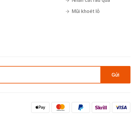
Nhẵn cắt rau quả
Mũi khoét lỗ
Gửi