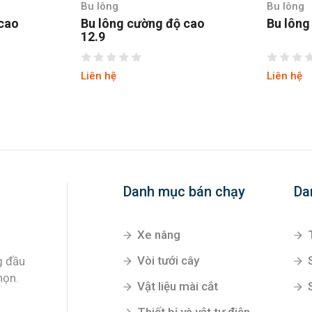
Bu lông
Bu lông
 cao
Bu lông cường độ cao
Bu lông
12.9
Liên hệ
Liên hệ
Danh mục bán chạy
Da
Xe nâng
Vòi tưới cây
g đầu
họn.
Vật liệu mài cắt