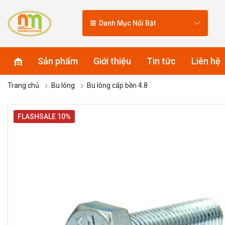
Danh Mục Nổi Bật
Sản phẩm
Giới thiệu
Tin tức
Liên hệ
Trang chủ
Bu lông
Bu lông cấp bền 4.8
FLASHSALE 10%