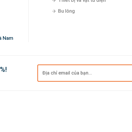
Thiết bị và vật tư điện
Bu lông
Hà Nam
0%!