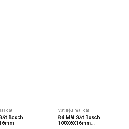
Vật liệu mài cắt
Vật liệu mài cắt
Đá Mài Sắt Bosch
Đá mài sắt Maki
100X6X16mm
84981 150 x 6 
2608600017