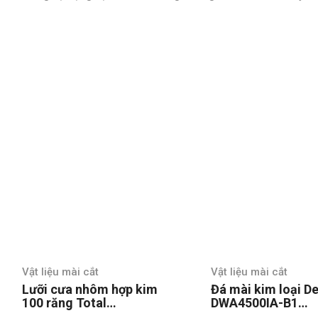
Vật liệu mài cắt
Vật l
 hợp kim
Đá mài kim loại Dewalt
Đá m
DWA4500IA-B1
125 
254mm
100x6x16mm