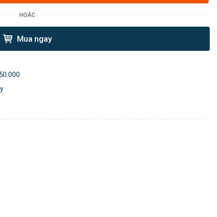
HOẶC
Mua ngay
50.000
ày