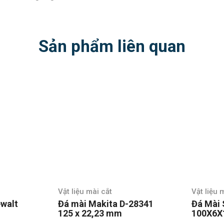
Sản phẩm liên quan
iệu mài cắt
Vật liệu mài cắt
ài Makita D-28341
Đá Mài Sắt Bosch
x 22,23 mm
100X6X16mm