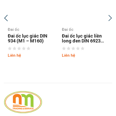
Đai ốc
Đai ốc
IN
Đai ốc lục giác liền
Đai ốc lục giác mỏng
long đen DIN 6923
DIN 439B (M1.6 –
(M5 – M20)
M10)
Liên hệ
Liên hệ