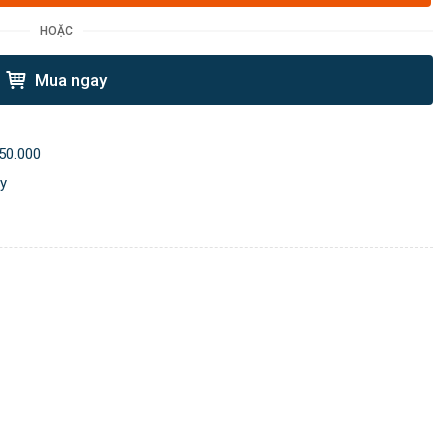
HOẶC
Mua ngay
50.000
ày