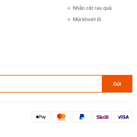
Nhẵn cắt rau quả
Mũi khoét lỗ
Gửi