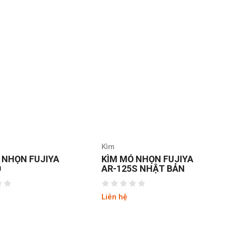
Kìm
 NHỌN FUJIYA
KÌM MỎ NHỌN FUJIYA
0
AR-125S NHẬT BẢN
Liên hệ