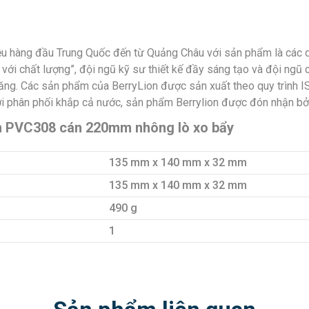
hiệu hàng đầu Trung Quốc đến từ Quảng Châu với sản phẩm là các 
nh với chất lượng”, đội ngũ kỹ sư thiết kế đầy sáng tạo và đội ng
hăng. Các sản phẩm của BerryLion được sản xuất theo quy trình 
i phân phối khắp cả nước, sản phẩm Berrylion được đón nhận bởi c
n PVC308 cán 220mm nhông lò xo bẩy
135 mm x 140 mm x 32 mm
135 mm x 140 mm x 32 mm
490 g
1