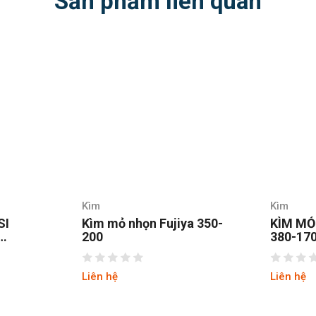
Sản phẩm liên quan
Kìm
Kìm
SI
Kìm mỏ nhọn Fujiya 350-
KÌM MỎ
200
380-17
Liên hệ
Liên hệ