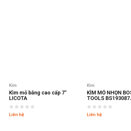
Kìm
Kìm
Kìm mỏ bằng cao cấp 7″
KÌM MỎ NHỌN BO
LICOTA
TOOLS BS193087
8INCH/200MM
Liên hệ
Liên hệ