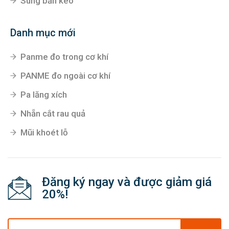
Súng bắn keo
Danh mục mới
Panme đo trong cơ khí
PANME đo ngoài cơ khí
Pa lăng xích
Nhẵn cắt rau quả
Mũi khoét lỗ
Đăng ký ngay và được giảm giá
20%!