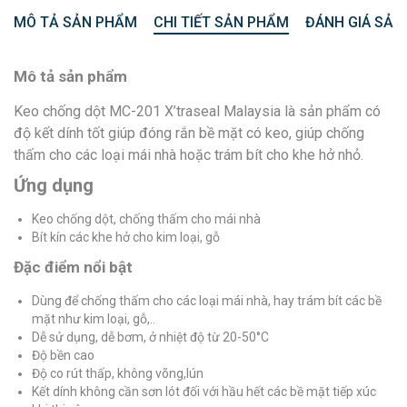
MÔ TẢ SẢN PHẨM
CHI TIẾT SẢN PHẨM
ĐÁNH GIÁ SẢN
Mô tả sản phẩm
Keo chống dột MC-201 X’traseal Malaysia là sản phẩm có
độ kết dính tốt giúp đóng rắn bề mặt có keo, giúp chống
thấm cho các loại mái nhà hoặc trám bít cho khe hở nhỏ.
Ứng dụng
Keo chống dột, chống thấm cho mái nhà
Bít kín các khe hở cho kim loại, gỗ
Đặc điểm nổi bật
Dùng để chống thấm cho các loại mái nhà, hay trám bít các bề
mặt như kim loại, gỗ,..
Dễ sử dụng, dễ bơm, ở nhiệt độ từ 20-50°C
Độ bền cao
Độ co rút thấp, không võng,lún
Kết dính không cần sơn lót đối với hầu hết các bề mặt tiếp xúc