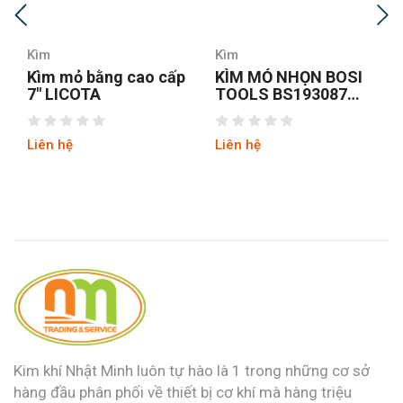
Kìm
Kìm
ấp
KÌM MỎ NHỌN BOSI
Kìm mỏ nhọn Fujiya
TOOLS BS193087
350-200
8INCH/200MM
Liên hệ
Liên hệ
Kim khí Nhật Minh luôn tự hào là 1 trong những cơ sở
hàng đầu phân phối về thiết bị cơ khí mà hàng triệu