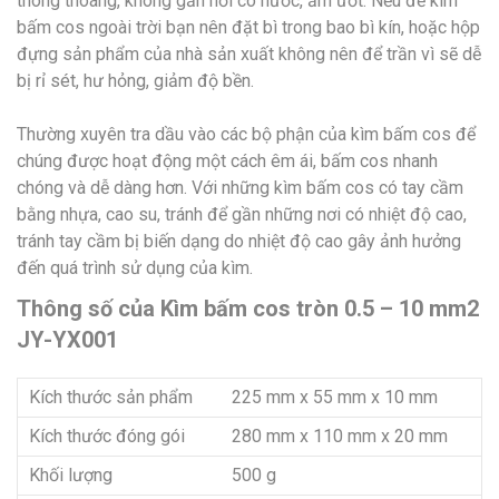
thông thoáng, không gần nơi có nước, ẩm ướt. Nếu để kìm
bấm cos ngoài trời bạn nên đặt bì trong bao bì kín, hoặc hộp
đựng sản phẩm của nhà sản xuất không nên để trần vì sẽ dễ
bị rỉ sét, hư hỏng, giảm độ bền.
Thường xuyên tra dầu vào các bộ phận của kìm bấm cos để
chúng được hoạt động một cách êm ái, bấm cos nhanh
chóng và dễ dàng hơn. Với những kìm bấm cos có tay cầm
bằng nhựa, cao su, tránh để gần những nơi có nhiệt độ cao,
tránh tay cầm bị biến dạng do nhiệt độ cao gây ảnh hưởng
đến quá trình sử dụng của kìm.
Thông số của Kìm bấm cos tròn 0.5 – 10 mm2
JY-YX001
Kích thước sản phẩm
225 mm x 55 mm x 10 mm
Kích thước đóng gói
280 mm x 110 mm x 20 mm
Khối lượng
500 g