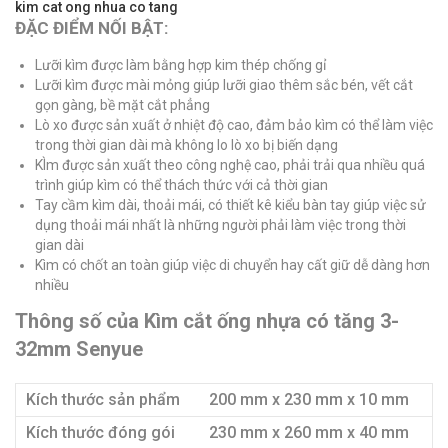
kim cat ong nhua co tang
ĐẶC ĐIỂM NỐI BẬT:
Lưỡi kìm được làm bằng hợp kim thép chống gỉ
Lưỡi kìm được mài mỏng giúp lưỡi giao thêm sắc bén, vết cắt
gọn gàng, bề mặt cắt phẳng
​Lò xo được sản xuất ở nhiệt độ cao, đảm bảo kìm có thể làm việc
trong thời gian dài mà không lo lò xo bị biến dạng
KÌm được sản xuất theo công nghệ cao, phải trải qua nhiều quá
trình giúp kìm có thể thách thức với cả thời gian
Tay cầm kìm dài, thoải mái, có thiết kê kiểu bàn tay giúp việc sử
dụng thoải mái nhất là những người phải làm việc trong thời
gian dài
Kìm có chốt an toàn giúp việc di chuyển hay cất giữ dễ dàng hơn
nhiều
Thông số của Kìm cắt ống nhựa có tăng 3-
32mm Senyue
Kích thước sản phẩm
200 mm x 230 mm x 10 mm
Kích thước đóng gói
230 mm x 260 mm x 40 mm