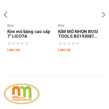
Kìm
Kìm
p
KÌM MỎ NHỌN BOSI
Kìm mỏ nhọn Fujiya
TOOLS BS193087
350-200
8INCH/200MM
Liên hệ
Liên hệ