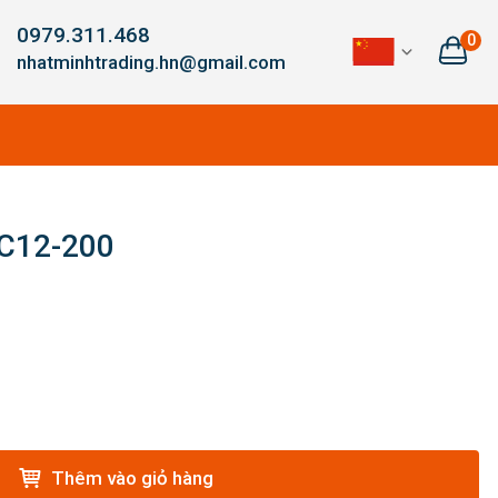
0979.311.468
0
nhatminhtrading.hn@gmail.com
C12-200
Thêm vào giỏ hàng