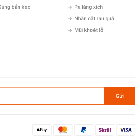
Súng bắn keo
Pa lăng xích
Nhẵn cắt rau quả
Mũi khoét lỗ
Gửi