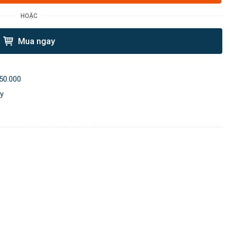
HOẶC
Mua ngay
50.000
ày