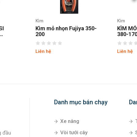
Kìm
Kìm
SI
Kìm mỏ nhọn Fujiya 350-
KÌM MỎ
200
380-17
Liên hệ
Liên hệ
Danh mục bán chạy
Da
Xe nâng
Vòi tưới cây
g đầu