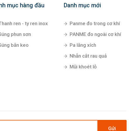
nh mục hàng đầu
Danh mục mới
Thanh ren - ty ren inox
Panme đo trong cơ khí
Súng phun sơn
PANME đo ngoài cơ khí
Súng bắn keo
Pa lăng xích
Nhẵn cắt rau quả
Mũi khoét lỗ
Gửi