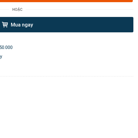
HOẶC
Mua ngay
50.000
ày