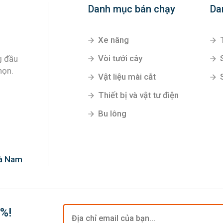
Danh mục bán chạy
Da
Xe nâng
Vòi tưới cây
g đầu
họn.
Vật liệu mài cắt
Thiết bị và vật tư điện
Bu lông
Hà Nam
0%!