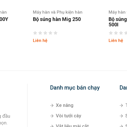
n hàn
Máy hàn và Phụ kiện hàn
Máy hàn
250
Bộ súng hàn Mig 350I, Mig
Bộ sún
500I
Liên hệ
Liên hệ
Danh mục bán chạy
Da
Xe nâng
Vòi tưới cây
g đầu
họn.
Vật liệu mài cắt