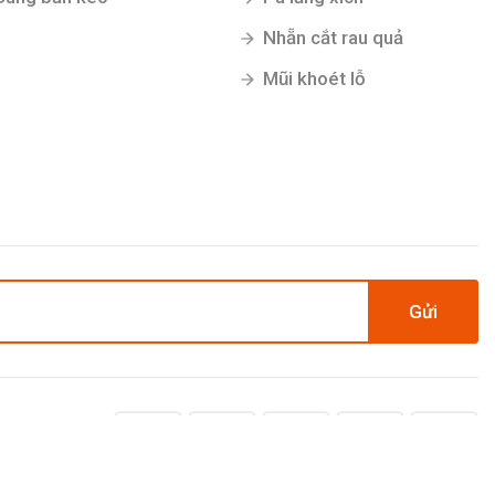
Nhẵn cắt rau quả
Mũi khoét lỗ
Gửi