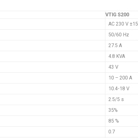
VTIG S200
AC 230 V ±15
50/60 Hz
27.5 A
4.8 KVA
43 V
10 – 200 A
10.4-18 V
2.5/5 s
35%
85 %
0.7