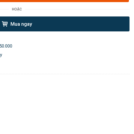
HOẶC
Mua ngay
50.000
ày