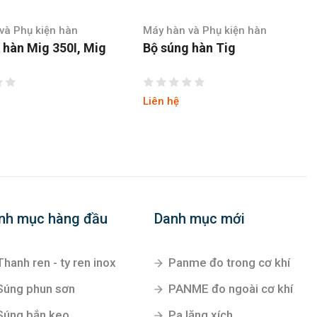
 và Phụ kiện hàn
Máy hàn và Phụ kiện hàn
g hàn Tig
Bộ súng làm mát bằng
nước (Tig 315AC/DC)
Liên hệ
nh mục hàng đầu
Danh mục mới
Thanh ren - ty ren inox
Panme đo trong cơ khí
Súng phun sơn
PANME đo ngoài cơ khí
Súng bắn keo
Pa lăng xích