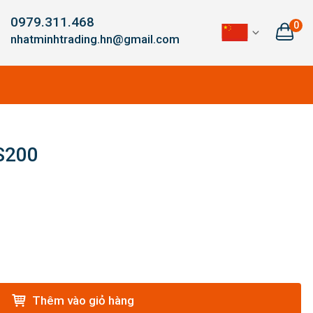
0979.311.468
0
nhatminhtrading.hn@gmail.com
S200
Thêm vào giỏ hàng