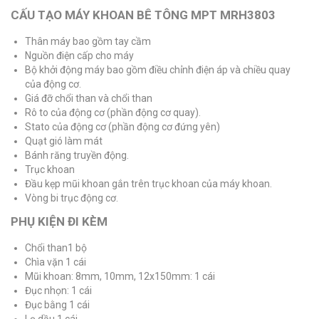
CẤU TẠO MÁY KHOAN BÊ TÔNG MPT MRH3803
Thân máy bao gồm tay cầm
Nguồn điện cấp cho máy
Bộ khởi động máy bao gồm điều chỉnh điện áp và chiều quay
của động cơ.
Giá đỡ chổi than và chổi than
Rô to của động cơ (phần động cơ quay).
Stato của động cơ (phần động cơ đứng yên)
Quạt gió làm mát
Bánh răng truyền động.
Trục khoan
Đầu kẹp mũi khoan gắn trên trục khoan của máy khoan.
Vòng bi trục động cơ.
PHỤ KIỆN ĐI KÈM
Chổi than1 bộ
Chìa vặn 1 cái
Mũi khoan: 8mm, 10mm, 12x150mm: 1 cái
Đục nhọn: 1 cái
Đục bằng 1 cái
Lọ dầu 1 cái