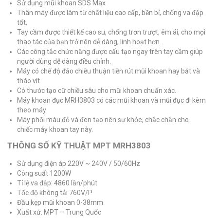
Sử dụng mũi khoan SDS Max
Thân máy được làm từ chất liệu cao cấp, bền bỉ, chống va đập
tốt.
Tay cầm được thiết kế cao su, chống trơn trượt, êm ái, cho mọi
thao tác của bạn trở nên dễ dàng, linh hoạt hơn.
Các công tắc chức năng được cấu tạo ngay trên tay cầm giúp
người dùng dễ dàng điều chỉnh.
Máy có chế độ đảo chiều thuận tiền rút mũi khoan hay bắt và
tháo vít.
Có thước tạo cữ chiều sâu cho mũi khoan chuẩn xác.
Máy khoan đục MRH3803 có các mũi khoan và mũi đục đi kèm
theo máy
Máy phối màu đỏ và đen tạo nên sự khỏe, chắc chắn cho
chiếc máy khoan tay này.
THÔNG SỐ KỸ THUẬT MPT MRH3803
Sử dụng điện áp 220V ~ 240V / 50/60Hz
Công suất 1200W
Tỉ lệ va đập: 4860 lần/phút
Tốc độ không tải 760V/P
Đầu kẹp mũi khoan 0-38mm
Xuất xứ: MPT – Trung Quốc