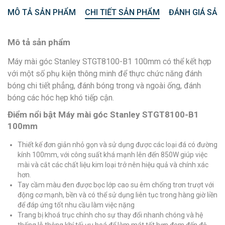
MÔ TẢ SẢN PHẨM
CHI TIẾT SẢN PHẨM
ĐÁNH GIÁ SẢN
Mô tả sản phẩm
Máy mài góc Stanley STGT8100-B1 100mm có thể kết hợp
với một số phụ kiện thông minh để thực chức năng đánh
bóng chi tiết phẳng, đánh bóng trong và ngoài ống, đánh
bóng các hóc hẹp khó tiếp cận.
Điểm nổi bật Máy mài góc Stanley STGT8100-B1
100mm
Thiết kế đơn giản nhỏ gọn và sử dụng được các loại đá có đường
kính 100mm, với công suất khá mạnh lên đến 850W giúp việc
mài và cắt các chất liệu kim loại trở nên hiệu quả và chính xác
hơn.
Tay cầm màu đen được bọc lớp cao su êm chống trơn trượt với
động cơ mạnh, bền và có thể sử dụng liên tục trong hàng giờ liền
để đáp ứng tốt nhu cầu làm việc nặng
Trang bị khoá trục chính cho sự thay đổi nhanh chóng và hệ
thống lỗ thông khí tối ưu hoá để làm mát tốt hơn đem đến độ