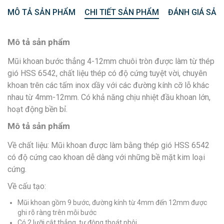
MÔ TẢ SẢN PHẨM
CHI TIẾT SẢN PHẨM
ĐÁNH GIÁ SẢN
Mô tả sản phẩm
Mũi khoan bước thẳng 4-12mm chuôi tròn được làm từ thép
gió HSS 6542, chất liệu thép có độ cứng tuyệt vời, chuyên
khoan trên các tấm inox dầy với các đường kính cỡ lỗ khác
nhau từ 4mm-12mm. Có khả năng chịu nhiệt đầu khoan lớn,
hoạt động bền bỉ.
Mô tả sản phẩm
Về chất liệu: Mũi khoan được làm bằng thép gió HSS 6542
có độ cứng cao khoan dễ dàng với những bề mặt kim loại
cứng.
Về cấu tạo:
Mũi khoan gồm 9 bước, đường kính từ 4mm đến 12mm được
ghi rõ ràng trên mỗi bước
Có 2 lưỡi cắt thẳng, tự động thoát phôi