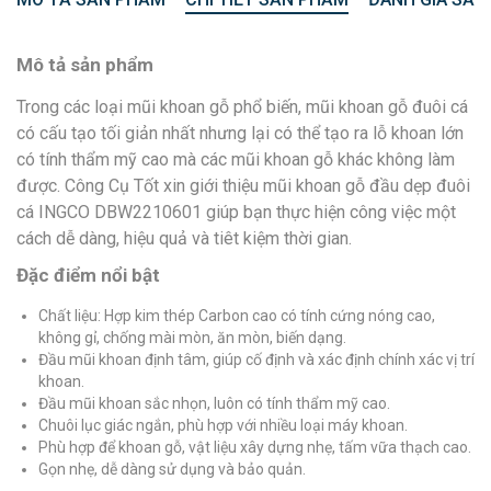
Mô tả sản phẩm
Trong các loại mũi khoan gỗ phổ biến, mũi khoan gỗ đuôi cá
có cấu tạo tối giản nhất nhưng lại có thể tạo ra lỗ khoan lớn
có tính thẩm mỹ cao mà các mũi khoan gỗ khác không làm
được. Công Cụ Tốt xin giới thiệu mũi khoan gỗ đầu dẹp đuôi
cá INGCO DBW2210601 giúp bạn thực hiện công việc một
cách dễ dàng, hiệu quả và tiêt kiệm thời gian.
Đặc điểm nổi bật
Chất liệu: Hợp kim thép Carbon cao có tính cứng nóng cao,
không gỉ, chống mài mòn, ăn mòn, biến dạng.
Đầu mũi khoan định tâm, giúp cố định và xác định chính xác vị trí
khoan.
Đầu mũi khoan sắc nhọn, luôn có tính thẩm mỹ cao.
Chuôi lục giác ngắn, phù hợp với nhiều loại máy khoan.
Phù hợp để khoan gỗ, vật liệu xây dựng nhẹ, tấm vữa thạch cao.
Gọn nhẹ, dễ dàng sử dụng và bảo quản.