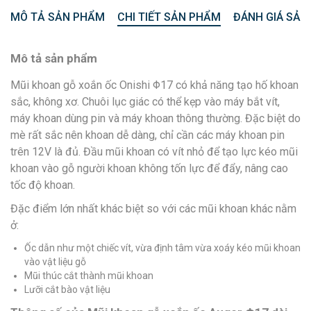
MÔ TẢ SẢN PHẨM
CHI TIẾT SẢN PHẨM
ĐÁNH GIÁ SẢN
Mô tả sản phẩm
Mũi khoan gỗ xoắn ốc Onishi Φ17 có khả năng tạo hố khoan
sắc, không xơ. Chuôi lục giác có thể kẹp vào máy bắt vít,
máy khoan dùng pin và máy khoan thông thường. Đặc biệt do
mè rất sắc nên khoan dễ dàng, chỉ cần các máy khoan pin
trên 12V là đủ. Đầu mũi khoan có vít nhỏ để tạo lực kéo mũi
khoan vào gỗ người khoan không tốn lực để đẩy, nâng cao
tốc độ khoan.
Đặc điểm lớn nhất khác biệt so với các mũi khoan khác nằm
ở:
Ốc dẫn như một chiếc vít, vừa định tâm vừa xoáy kéo mũi khoan
vào vật liệu gỗ
Mũi thúc cắt thành mũi khoan
Lưỡi cắt bào vật liệu