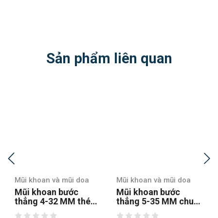
Sản phẩm liên quan
oa
Mũi khoan và mũi doa
Mũi khoan và mũi doa
Mũi khoan bước
Mũi khoan bước
hép
thẳng 5-35 MM chuôi
thẳng chuôi tròn 4-1
c
tròn
hss4241 tin