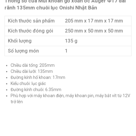
Thông số của Mũi khoan gỗ xoắn ốc Auger Φ17 dài
rãnh 135mm chuôi lục Onishi Nhật Bản
Kích thước sản phẩm
205 mm x 17 mm x 17 mm
Kích thước đóng gói
250 mm x 50 mm x 50 mm
Khối lượng
135 g
Số lượng món
1
Chiều dài tổng :205mm
Chiều dài lưỡi: 135mm
Đường kính hố khoan: 17mm
Kiểu chuôi: lục giác
Đường kính chuôi: 6.35mm
Phù hợp với máy khoan điện, máy khoan pin, máy bắt vít từ 12V
trở lên