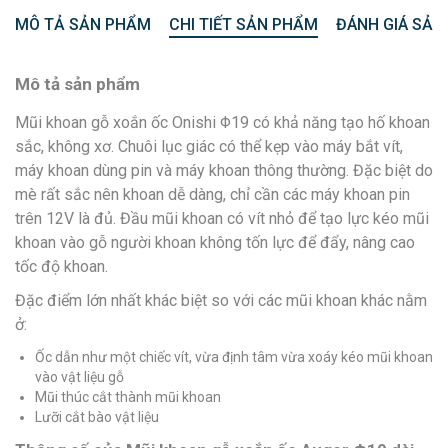
MÔ TẢ SẢN PHẨM
CHI TIẾT SẢN PHẨM
ĐÁNH GIÁ SẢN
Mô tả sản phẩm
Mũi khoan gỗ xoắn ốc Onishi Φ19 có khả năng tạo hố khoan
sắc, không xơ. Chuôi lục giác có thể kẹp vào máy bắt vít,
máy khoan dùng pin và máy khoan thông thường. Đặc biệt do
mè rất sắc nên khoan dễ dàng, chỉ cần các máy khoan pin
trên 12V là đủ. Đầu mũi khoan có vít nhỏ để tạo lực kéo mũi
khoan vào gỗ người khoan không tốn lực để đẩy, nâng cao
tốc độ khoan.
Đặc điểm lớn nhất khác biệt so với các mũi khoan khác nằm
ở:
Ốc dẫn như một chiếc vít, vừa định tâm vừa xoáy kéo mũi khoan
vào vật liệu gỗ
Mũi thúc cắt thành mũi khoan
Lưỡi cắt bào vật liệu