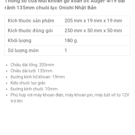
Thông số của Mũi khoan gỗ xoắn ốc Auger Φ19 dài
rãnh 135mm chuôi lục Onishi Nhật Bản
Kích thước sản phẩm
205 mm x 19 mm x 19 mm
Kích thước đóng gói
250 mm x 50 mm x 50 mm
Khối lượng
180 g
Số lượng món
1
Chiều dài tổng :205mm
Chiều dài lưỡi: 135mm
Đường kính hố khoan: 19mm
Kiểu chuôi: lục giác
Đường kính chuôi: 10mm
Phù hợp với máy khoan điện, máy khoan pin, máy bắt vít từ 12V
trở lên