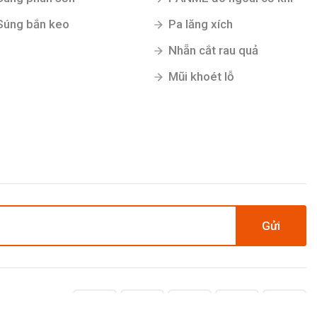
Súng bắn keo
Pa lăng xích
Nhẵn cắt rau quả
Mũi khoét lỗ
Gửi