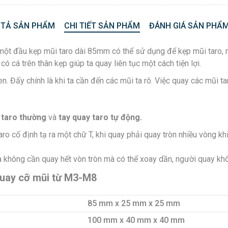
 TẢ SẢN PHẨM
CHI TIẾT SẢN PHẨM
ĐÁNH GIÁ SẢN PHẨM
ột đầu kẹp mũi taro dài 85mm có thể sử dụng để kẹp mũi taro, 
ó cá trên thân kẹp giúp ta quay liên tục một cách tiện lợi.
ren. Đấy chính là khi ta cần đến các mũi ta rô. Việc quay các mũi 
 taro thường
và
tay quay taro tự động.
ro cố định tạ ra một chữ T, khi quay phải quay tròn nhiều vòng khi
a không cần quay hết vòn tròn mà có thể xoay dần, người quay khô
quay cỡ mũi từ M3-M8
85 mm x 25 mm x 25 mm
100 mm x 40 mm x 40 mm