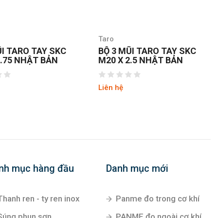
Taro
ŨI TARO TAY SKC
BỘ 3 MŨI TARO TAY SKC
1.75 NHẬT BẢN
M20 X 2.5 NHẬT BẢN
Liên hệ
nh mục hàng đầu
Danh mục mới
Thanh ren - ty ren inox
Panme đo trong cơ khí
Súng phun sơn
PANME đo ngoài cơ khí