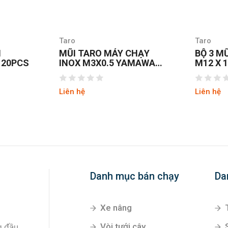
Taro
Taro
N
MŨI TARO MÁY CHẠY
BỘ 3 M
 20PCS
INOX M3X0.5 YAMAWA
M12 X 
SUPP3.0G
Liên hệ
Liên hệ
Danh mục bán chạy
Da
Xe nâng
Vòi tưới cây
g đầu