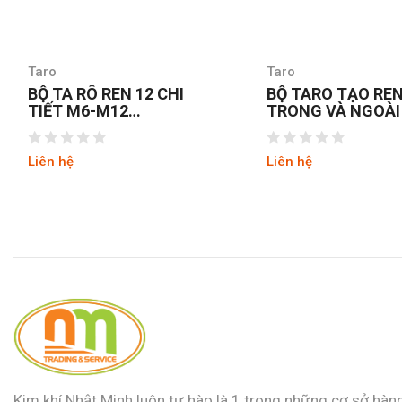
Taro
Taro
BỘ TA RÔ REN 12 CHI
BỘ TARO TẠO RE
TIẾT M6-M12
TRONG VÀ NGOÀI
MASTERPROOF T62421
ĐỨC
Liên hệ
Liên hệ
Kim khí Nhật Minh luôn tự hào là 1 trong những cơ sở hàn