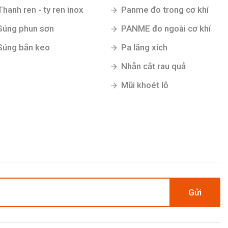
Thanh ren - ty ren inox
Panme đo trong cơ khí
Súng phun sơn
PANME đo ngoài cơ khí
Súng bắn keo
Pa lăng xích
Nhẵn cắt rau quả
Mũi khoét lỗ
Gửi