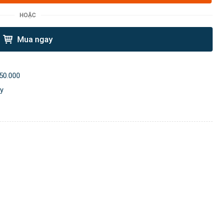
HOẶC
Mua ngay
50.000
ày