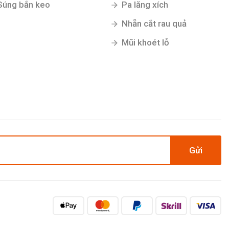
Súng bắn keo
Pa lăng xích
Nhẵn cắt rau quả
Mũi khoét lỗ
Gửi