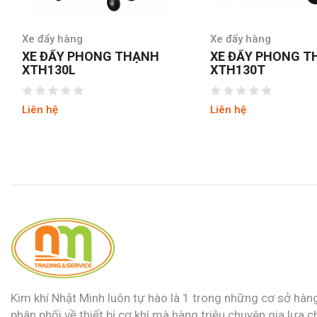
Xe đẩy hàng
Xe đẩy hàng
XE ĐẨY PHONG THẠNH
XE ĐẨY PHONG 
XTH130L
XTH130T
Liên hệ
Liên hệ
Kim khí Nhật Minh luôn tự hào là 1 trong những cơ sở hàn
phân phối về thiết bị cơ khí mà hàng triệu chuyên gia lựa c