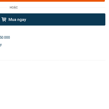
HOẶC
Mua ngay
50.000
ày