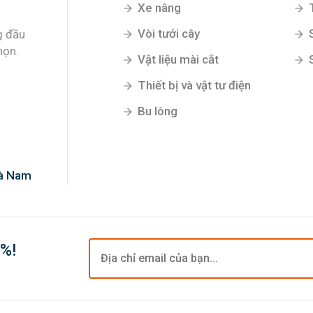
Xe nâng
Vòi tưới cây
g đầu
họn.
Vật liệu mài cắt
Thiết bị và vật tư điện
Bu lông
Hà Nam
0%!