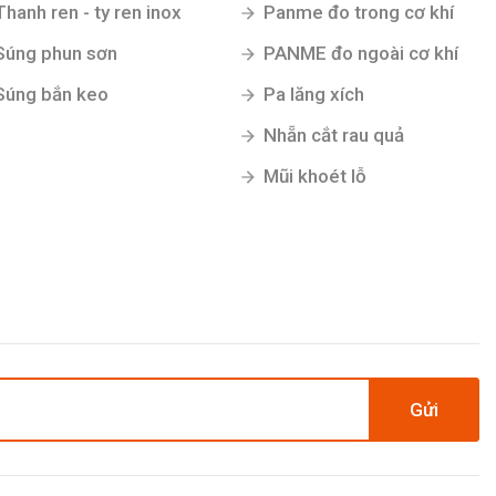
Thanh ren - ty ren inox
Panme đo trong cơ khí
Súng phun sơn
PANME đo ngoài cơ khí
Súng bắn keo
Pa lăng xích
Nhẵn cắt rau quả
Mũi khoét lỗ
Gửi