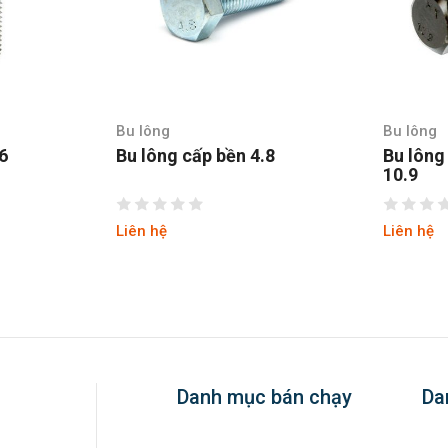
Bu lông
Bu
bền 4.8
Bu lông cường độ cao
Bu
10.9
12
Liên hệ
Li
Danh mục bán chạy
Da