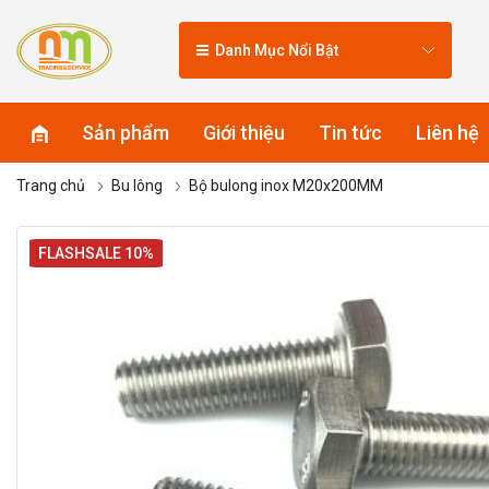
Danh Mục Nổi Bật
Sản phẩm
Giới thiệu
Tin tức
Liên hệ
Trang chủ
Bu lông
Bộ bulong inox M20x200MM
FLASHSALE 10%