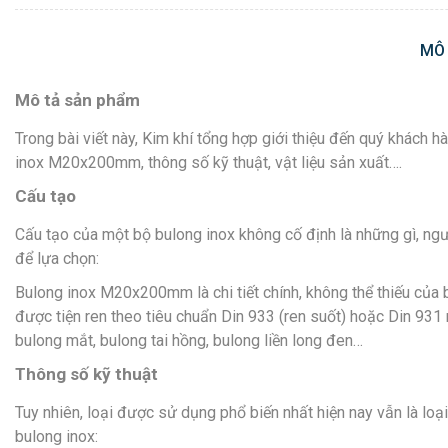
MÔ
Mô tả sản phẩm
Trong bài viết này, Kim khí tổng hợp giới thiệu đến quý khá
inox M20x200mm, thông số kỹ thuật, vật liệu sản xuất….
Cấu tạo
Cấu tạo của một bộ bulong inox không cố định là những gì, ngườ
để lựa chọn:
Bulong inox M20x200mm là chi tiết chính, không thể thiếu của bộ
được tiện ren theo tiêu chuẩn Din 933 (ren suốt) hoặc Din 931 r
bulong mắt, bulong tai hồng, bulong liền long đen…
Thông số kỹ thuật
Tuy nhiên, loại được sử dụng phổ biến nhất hiện nay vẫn là lo
bulong inox: