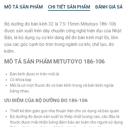
MÔ TẢ SẢN PHẨM
CHI TIẾT SẢN PHẨM
ĐÁNH GIÁ SẢN
Bộ dưỡng đo bán kính 32 lá 7.5-15mm Mitutoyo 186-106
được sản xuất trên dây chuyền công nghệ hiện đại của Nhật
Bản, là bộ dụng cụ cơ khí dùng để đo bán kính mặt lồi, lõm
của các góc cạnh bo tròn trong ngành cơ khí, chế tạo, đo
kiểm…
MÔ TẢ SẢN PHẨM MITUTOYO 186-106
Bán kính được in trên mỗi lá
Có khóa kẹp
Mỗi lá có một thước đo có bán kính trong và bán kính ngoài
bằng nhau
ƯU ĐIỂM CỦA BỘ DƯỠNG ĐO 186-106
Thiết kế đơn giản gọn nhẹ thuận tiện cho sử dụng và bảo quản
Bộ dưỡng đo được sản xuất từ thép chất lượng cao, các đầu lá
thước được mài nhẵn bóng đảm bảo an toàn cho người sử dụng