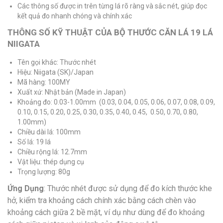
Các thông số được in trên từng lá rõ ràng và sắc nét, giúp đọc
kết quả đo nhanh chóng và chính xác
THÔNG SỐ KỸ THUẬT CỦA BỘ THƯỚC CĂN LÁ 19 LÁ
NIIGATA
Tên gọi khác: Thước nhét
Hiệu: Niigata (SK)/Japan
Mã hàng: 100MY
Xuất xứ: Nhật bản (Made in Japan)
Khoảng đo: 0.03-1.00mm (0.03, 0.04, 0.05, 0.06, 0.07, 0.08, 0.09,
0.10, 0.15, 0.20, 0.25, 0.30, 0.35, 0.40, 0.45, 0.50, 0.70, 0.80,
1.00mm)
Chiều dài lá: 100mm
Số lá: 19 lá
Chiều rộng lá: 12.7mm
Vật liệu: thép dụng cụ
Trọng lượng: 80g
Ứng Dụng
: Thước nhét được sử dụng để đo kích thước khe
hở, kiểm tra khoảng cách chính xác bằng cách chèn vào
khoảng cách giữa 2 bề mặt, ví dụ như dùng để đo khoảng