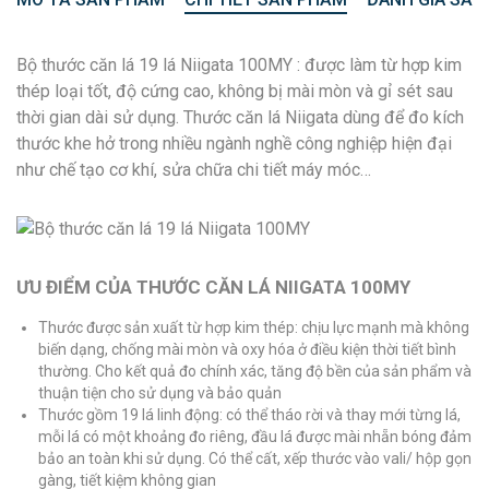
Bộ thước căn lá 19 lá Niigata 100MY : được làm từ hợp kim
thép loại tốt, độ cứng cao, không bị mài mòn và gỉ sét sau
thời gian dài sử dụng. Thước căn lá Niigata dùng để đo kích
thước khe hở trong nhiều ngành nghề công nghiệp hiện đại
như chế tạo cơ khí, sửa chữa chi tiết máy móc…
ƯU ĐIỂM CỦA THƯỚC CĂN LÁ NIIGATA 100MY
Thước được sản xuất từ hợp kim thép: chịu lực mạnh mà không
biến dạng, chống mài mòn và oxy hóa ở điều kiện thời tiết bình
thường. Cho kết quả đo chính xác, tăng độ bền của sản phẩm và
thuận tiện cho sử dụng và bảo quản
Thước gồm 19 lá linh động: có thể tháo rời và thay mới từng lá,
mỗi lá có một khoảng đo riêng, đầu lá được mài nhẵn bóng đảm
bảo an toàn khi sử dụng. Có thể cất, xếp thước vào vali/ hộp gọn
gàng, tiết kiệm không gian