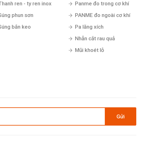
Thanh ren - ty ren inox
Panme đo trong cơ khí
Súng phun sơn
PANME đo ngoài cơ khí
Súng bắn keo
Pa lăng xích
Nhẵn cắt rau quả
Mũi khoét lỗ
Gửi