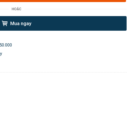
HOẶC
Mua ngay
50.000
ày