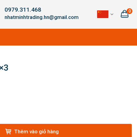
0979.311.468
0
nhatminhtrading.hn@gmail.com
×3
Thêm vào giỏ hàng