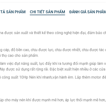
 TẢ SẢN PHẨM
CHI TIẾT SẢN PHẨM
ĐÁNH GIÁ SẢN PHẨM
được sản xuất và thiết kế theo công nghệ hiện đại, đảm bảo ch
́p, độ bền cao, chịu được lực, chịu được nhiệt, chịu được tá
ổi thọ cao cho sản phẩm.
ể làm việc đạt năng suất, lực đẩy khí ra tương đối mạnh giúp làm
Máy được sử dụng rất rộng rãi. Đặc biệt xuất hiện nhiều ở các cửa
công suất 10Hp Nén khí nhanh,vận hành êm. Lắp thêm motor để là
iúp cho máy nén khí được mạnh mẽ hơn, áp lực thổi mạnh mẽ hơn,