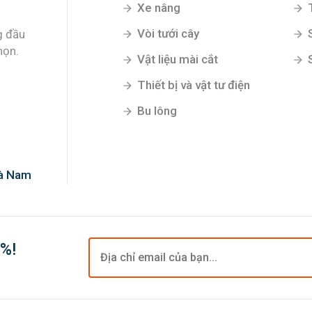
Xe nâng
Vòi tưới cây
g đầu
họn.
Vật liệu mài cắt
Thiết bị và vật tư điện
Bu lông
Hà Nam
0%!