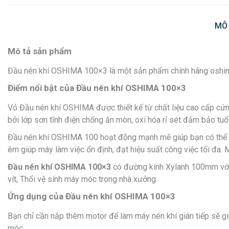
MÔ
Mô tả sản phẩm
Đầu nén khí OSHIMA 100×3 là một sản phẩm chính hãng oshima 
Điểm nổi bật của Đầu nén khí OSHIMA 100×3
Vỏ Đầu nén khí OSHIMA được thiết kế từ chất liệu cao cấp cứng ca
bởi lớp sơn tĩnh điện chống ăn mòn, oxi hóa rỉ sét đảm bảo tu
Đầu nén khí OSHIMA 100 hoạt động mạnh mẽ giúp bạn có th
êm giúp máy làm việc ổn định, đạt hiệu suất công việc tối đa. 
Đầu nén khí OSHIMA 100×3
có đường kính Xylanh 100mm với 
vít, Thổi vệ sính máy móc trong nhà xưởng.
Ứng dụng của Đầu nén khí OSHIMA 100×3
Bạn chỉ cần nắp thêm motor để làm máy nén khí gián tiếp sẽ g
móc…