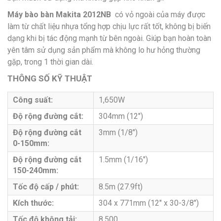
Máy bào bàn Makita 2012NB
có
vỏ ngoài của máy được
làm từ chất liệu nhựa tổng hợp chịu lực rất tốt, không bị biến
dạng khi bị tác động mạnh từ bên ngoài. Giúp bạn hoàn toàn
yên tâm sử dụng sản phẩm mà không lo hư hỏng thường
gặp, trong 1 thời gian dài.
THÔNG SỐ KỸ THUẬT
Công suất:
1,650W
Độ rộng đường cắt:
304mm (12″)
Độ rộng đường cắt
3mm (1/8″)
0-150mm:
Độ rộng đường cắt
1.5mm (1/16″)
150-240mm:
Tốc độ cấp / phút:
8.5m (27.9ft)
Kích thước:
304 x 771mm (12″ x 30-3/8″)
Tốc độ không tải:
8,500