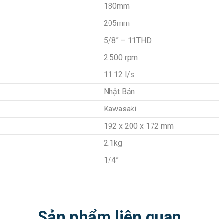
180mm
205mm
5/8” – 11THD
2.500 rpm
11.12 l/s
Nhật Bản
Kawasaki
192 x 200 x 172 mm
2.1kg
1/4”
Sản phẩm liên quan