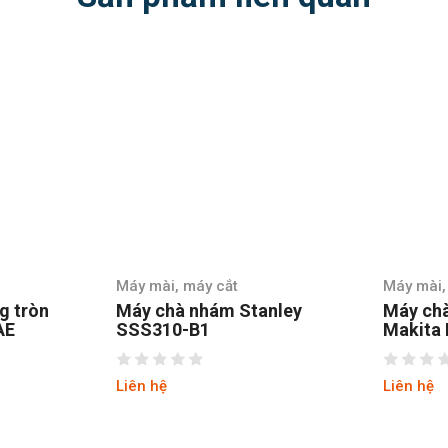
Máy mài, máy cắt
Máy mài,
nley
Máy chà nhám tròn
Máy mà
Makita BO6030
GA6020
Liên hệ
Liên hệ