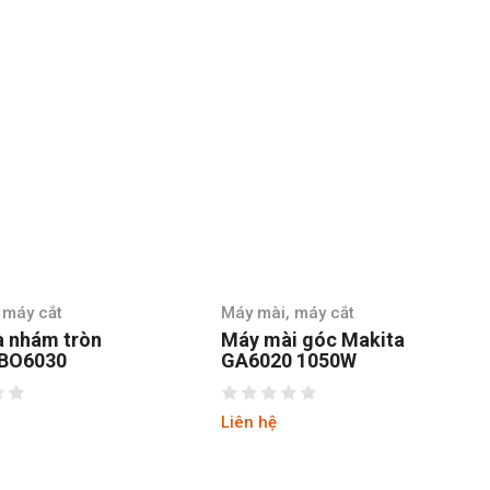
 máy cắt
Máy mài, máy cắt
i góc Makita
Máy Mài Góc Maktec
 1050W
MT970 720W
Liên hệ