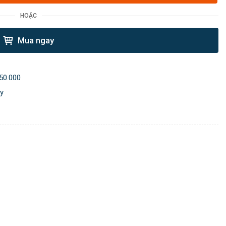
HOẶC
Mua ngay
50.000
ày