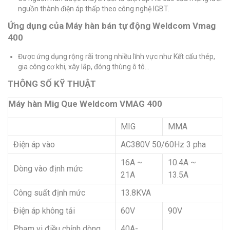
nguồn thành điện áp thấp theo công nghệ IGBT.
Ứng dụng của Máy hàn bán tự động Weldcom Vmag
400
Được ứng dụng rộng rãi trong nhiều lĩnh vực như Kết cấu thép,
gia công cơ khi, xây lắp, đóng thùng ô tô…
THÔNG SỐ KỸ THUẬT
Máy hàn Mig Que Weldcom VMAG 400
MIG
MMA
Điện áp vào
AC380V 50/60Hz 3 pha
16A ~
10.4A ~
Dòng vào định mức
21A
13.5A
Công suất định mức
13.8KVA
Điện áp không tải
60V
90V
Phạm vi điều chỉnh dòng
40A-