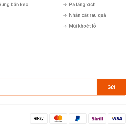
Súng bắn keo
Pa lăng xích
Nhẵn cắt rau quả
Mũi khoét lỗ
Gửi