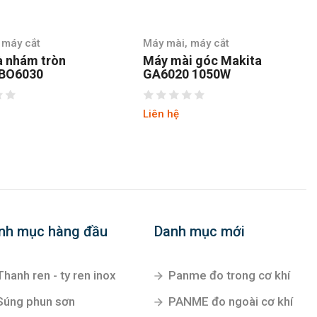
Máy mài, máy cắt
Máy mài, máy cắt
Máy mài góc Makita
Máy Mài Góc Makt
GA6020 1050W
MT970 720W
Liên hệ
Liên hệ
nh mục hàng đầu
Danh mục mới
Thanh ren - ty ren inox
Panme đo trong cơ khí
Súng phun sơn
PANME đo ngoài cơ khí