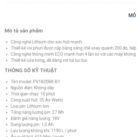
MÔ
Mô tả sản phẩm
Công nghệ Lithium cho sức hút mạnh.
Thiết kế vòi phun được cấp bằng sáng chế xoay quanh 200 độ, tiếp
Công nghệ thông minh ECO mạnh hơn 4 lần so với các máy không dâ
Thiết kế cửa hông, dễ dàng với túi lọc bụi
THÔNG SỐ KỸ THUẬT
Tên model: PV1820BK-B1
Nguồn điện: Không dây
Thời gian chạy: 10 phút
Công suất hút: 35 Air Watts
Loại pin: Lithium-Ion
Tổng năng lượng pin: 27 Wh
Đánh giá năng lượng: 18V
Dung lượng pin: 1,5 Ah
Lưu lượng không khí: 1190 L / phút
Áp suất hút: 615 Mm / nước