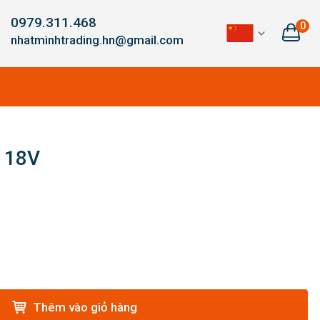
0979.311.468
0
nhatminhtrading.hn@gmail.com
r 18V
Thêm vào giỏ hàng