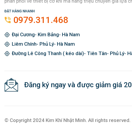
phân phối về thiết bị cơ khí mà hàng triệu chuyên gia lựa c
ĐẶT HÀNG NHANH
0979.311.468
Đại Cương- Kim Bảng- Hà Nam
Liêm Chính- Phủ Lý- Hà Nam
Đường Lê Công Thanh ( kéo dài)- Tiên Tân- Phủ Lý- 
Đăng ký ngay và được giảm giá 2
© Copyright 2024 Kim Khí Nhật Minh. All rights reserved.