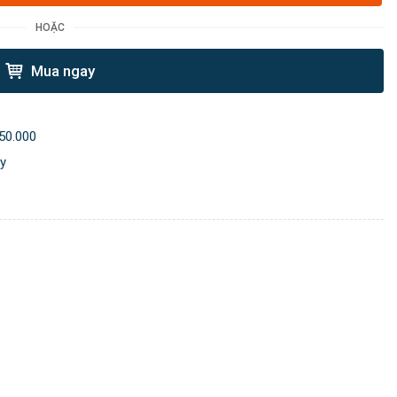
HOẶC
Mua ngay
50.000
ày