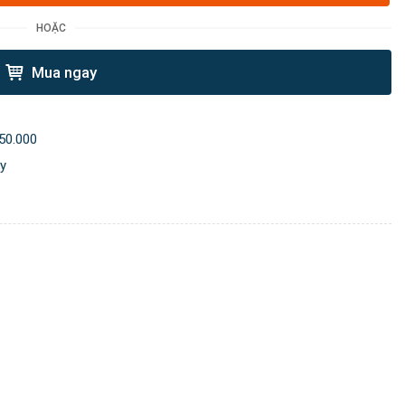
HOẶC
Mua ngay
50.000
ày