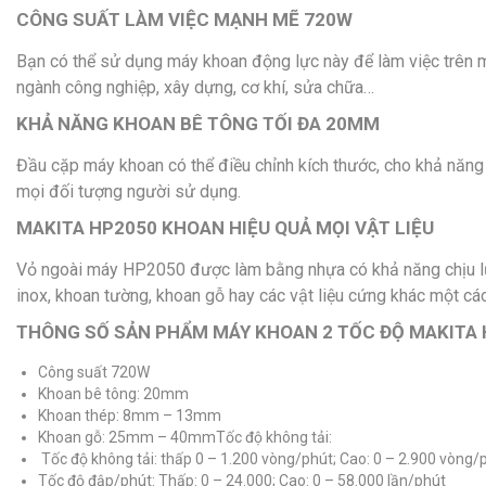
CÔNG SUẤT LÀM VIỆC MẠNH MẼ 720W
Bạn có thể sử dụng máy khoan động lực này để làm việc trên 
ngành công nghiệp, xây dựng, cơ khí, sửa chữa…
KHẢ NĂNG KHOAN BÊ TÔNG TỐI ĐA 20MM
Đầu cặp máy khoan có thể điều chỉnh kích thước, cho khả năng
mọi đối tượng người sử dụng.
MAKITA HP2050 KHOAN HIỆU QUẢ MỌI VẬT LIỆU
Vỏ ngoài máy HP2050 được làm bằng nhựa có khả năng chịu lực
inox, khoan tường, khoan gỗ hay các vật liệu cứng khác một cá
THÔNG SỐ SẢN PHẨM MÁY KHOAN 2 TỐC ĐỘ MAKITA 
Công suất 720W
Khoan bê tông: 20mm
Khoan thép: 8mm – 13mm
Khoan gỗ: 25mm – 40mmTốc độ không tải:
Tốc độ không tải: thấp 0 – 1.200 vòng/phút; Cao: 0 – 2.900 vòng/
Tốc độ đập/phút: Thấp: 0 – 24.000; Cao: 0 – 58.000 lần/phút