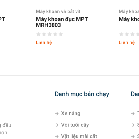
Máy khoan và bắt vít
Máy khoan
PT
Máy khoan Makita 6412
Máy kh
HP1630
Liên hệ
Liên hệ
Danh mục bán chạy
Da
Xe nâng
Vòi tưới cây
g đầu
họn.
Vật liệu mài cắt