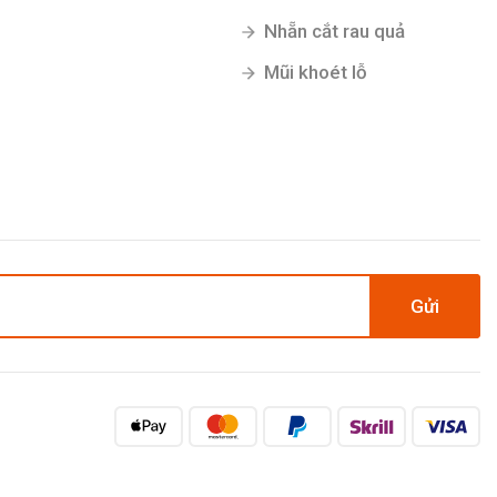
Nhẵn cắt rau quả
Mũi khoét lỗ
Gửi