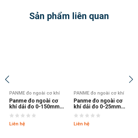
Sản phẩm liên quan
 cơ khí
PANME đo ngoài cơ khí
PANME đo ngoài cơ 
ài cơ
Panme đo ngoài cơ
Panme đo ngoài 
-150mm
khí dải đo 0-25mm
khí dải đo 100-
-135A
Mitutoyo 103-137
125mm Mitutoyo
103-141-10
Liên hệ
Liên hệ