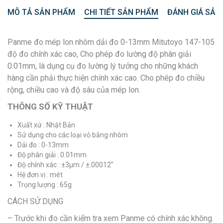
MÔ TẢ SẢN PHẨM
CHI TIẾT SẢN PHẨM
ĐÁNH GIÁ SẢN
Panme đo mép lon nhôm dải đo 0-13mm Mitutoyo 147-105
độ đo chính xác cao, Cho phép đo lường độ phân giải
0.01mm, là dụng cụ đo lường lý tưởng cho những khách
hàng cần phải thực hiện chính xác cao. Cho phép đo chiều
rộng, chiều cao và độ sâu của mép lon.
THÔNG SỐ KỸ THUẬT
Xuất xứ : Nhật Bản
Sử dụng cho các loại vỏ bằng nhôm
Dải đo : 0-13mm
Độ phân giải : 0.01mm
Độ chính xác : ±3µm / ±.00012″
Hệ đơn vị : mét
Trọng lượng : 65g
CÁCH SỬ DỤNG
– Trước khi đo cần kiểm tra xem Panme có chính xác không.