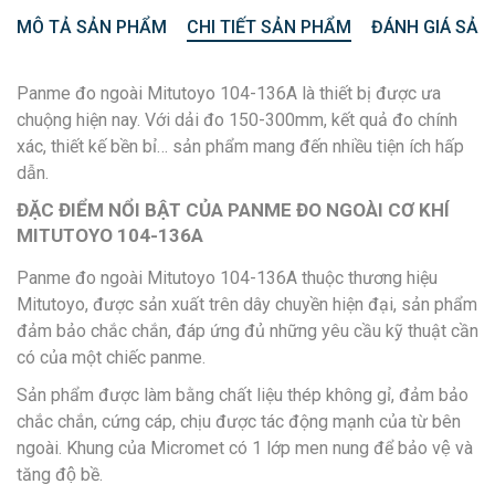
MÔ TẢ SẢN PHẨM
CHI TIẾT SẢN PHẨM
ĐÁNH GIÁ SẢN
Panme đo ngoài Mitutoyo 104-136A là thiết bị được ưa
chuộng hiện nay. Với dải đo 150-300mm, kết quả đo chính
xác, thiết kế bền bỉ… sản phẩm mang đến nhiều tiện ích hấp
dẫn.
ĐẶC ĐIỂM NỔI BẬT CỦA PANME ĐO NGOÀI CƠ KHÍ
MITUTOYO 104-136A
Panme đo ngoài Mitutoyo 104-136A thuộc thương hiệu
Mitutoyo, được sản xuất trên dây chuyền hiện đại, sản phẩm
đảm bảo chắc chắn, đáp ứng đủ những yêu cầu kỹ thuật cần
có của một chiếc panme.
Sản phẩm được làm bằng chất liệu thép không gỉ, đảm bảo
chắc chắn, cứng cáp, chịu được tác động mạnh của từ bên
ngoài. Khung của Micromet có 1 lớp men nung để bảo vệ và
tăng độ bề.